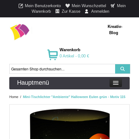
Mein Benutzerkonto
Mein Wunschzettel
Mein
Warenkorb
Zur Kasse
Anmelden
Kreativ-
Blog
Warenkorb
0 Artikel -
0,00 €
Hauptmenü
Home
/
Mini-Tischlichter "Ambiente" Halloween Eulen grün - Motiv 115