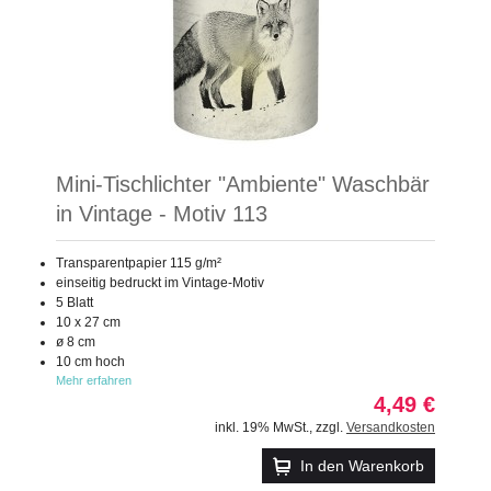
Mini-Tischlichter "Ambiente" Waschbär
in Vintage - Motiv 113
Transparentpapier 115 g/m²
einseitig bedruckt im Vintage-Motiv
5 Blatt
10 x 27 cm
ø 8 cm
10 cm hoch
Mehr erfahren
4,49 €
inkl. 19% MwSt.
,
zzgl.
Versandkosten
In den Warenkorb