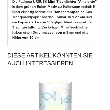
Die Packung
URSUS® Mini-Tischlichter "Ambiente"
in dem
grünen Eulen-Motiv zu Halloween
enthält
5
Blatt
einseitig bedrucktes
Transparentpapier
. Das
Transparentpapier hat das
Format 10 x 27 cm
und
die
Papierstärke von 115 g/qm
. Ideal geeignet zur
Tischgestaltung
. Die fertigen
Mini-Tischlichter
haben einen
Durchmesser von ø 8 cm
und eine
Höhe von 10 cm
.
DIESE ARTIKEL KÖNNTEN SIE
AUCH INTERESSIEREN