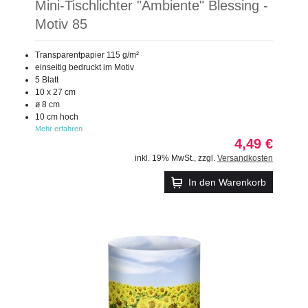
Mini-Tischlichter "Ambiente" Blessing -
Motiv 85
Transparentpapier 115 g/m²
einseitig bedruckt im Motiv
5 Blatt
10 x 27 cm
ø 8 cm
10 cm hoch
Mehr erfahren
4,49 €
inkl. 19% MwSt.
,
zzgl.
Versandkosten
In den Warenkorb