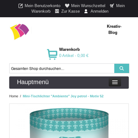
Mein Benutzerkonto
Mein Wunschzettel
Mein
Warenkorb
Zur Kasse
Anmelden
Kreativ-
Blog
Warenkorb
0 Artikel -
0,00 €
Hauptmenü
Home
/
Mini-Tischlichter "Ambiente" Joy petrol - Motiv 52