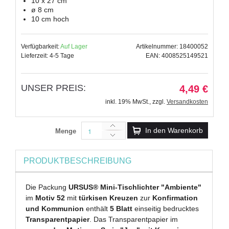
10 x 27 cm
ø 8 cm
10 cm hoch
Verfügbarkeit:
Auf Lager
Artikelnummer: 18400052
Lieferzeit: 4-5 Tage
EAN: 4008525149521
UNSER PREIS:
4,49 €
inkl. 19% MwSt.
,
zzgl.
Versandkosten
In den Warenkorb
Menge
PRODUKTBESCHREIBUNG
Die Packung
URSUS® Mini-Tischlichter "Ambiente"
im
Motiv 52
mit
türkisen Kreuzen
zur
Konfirmation
und Kommunion
enthält
5 Blatt
einseitig bedrucktes
Transparentpapier
. Das Transparentpapier im