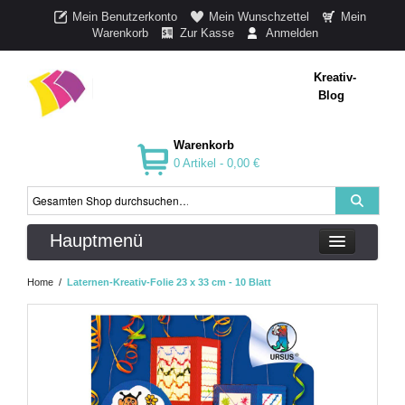
Mein Benutzerkonto
Mein Wunschzettel
Mein
Warenkorb
Zur Kasse
Anmelden
Kreativ-
Blog
Warenkorb
0 Artikel -
0,00 €
Hauptmenü
Home
/
Laternen-Kreativ-Folie 23 x 33 cm - 10 Blatt