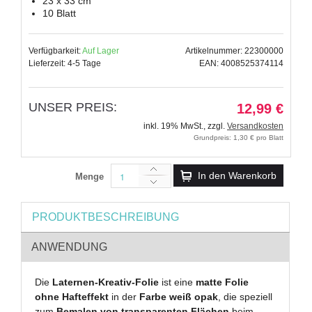
23 x 33 cm
10 Blatt
Verfügbarkeit:
Auf Lager
Artikelnummer: 22300000
Lieferzeit: 4-5 Tage
EAN: 4008525374114
UNSER PREIS:
12,99 €
inkl. 19% MwSt.
,
zzgl.
Versandkosten
Grundpreis: 1,30 € pro Blatt
In den Warenkorb
Menge
PRODUKTBESCHREIBUNG
ANWENDUNG
Die
Laternen-Kreativ-Folie
ist eine
matte Folie
ohne Hafteffekt
in der
Farbe weiß opak
, die speziell
zum
Bemalen von transparenten Flächen
beim