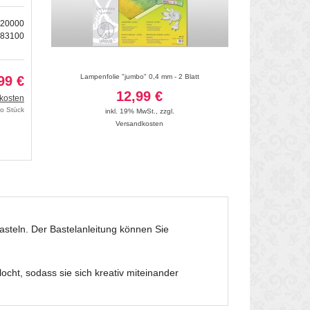
020000
683100
xi" 0,4 mm
Lampenfolie "jumbo" 0,4 mm - 2 Blatt
Selbstklebende Lampen
99 €
12,99 €
kosten
42
ro Stück
inkl. 19% MwSt.
,
zzgl.
Versandkosten
inkl. 19
Vers
asteln. Der Bastelanleitung können Sie
ocht, sodass sie sich kreativ miteinander