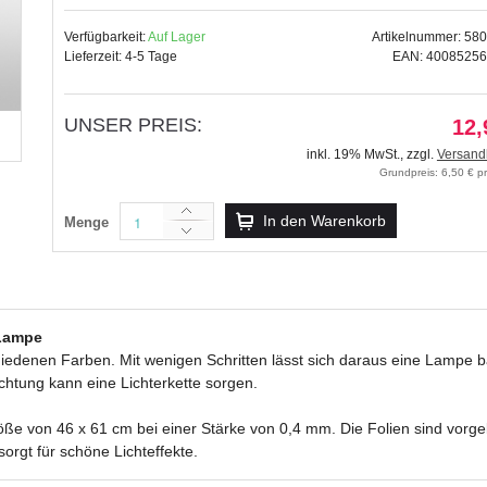
Verfügbarkeit:
Auf Lager
Artikelnummer: 58
Lieferzeit: 4-5 Tage
EAN: 4008525
UNSER PREIS:
Selbstklebende Lampenfolie "ma
12,
17,99 €
inkl. 19% MwSt.
,
zzgl.
Versand
Grundpreis: 6,50 € p
inkl. 19% MwSt.
,
zzgl.
Versandkosten
In den Warenkorb
Menge
 Lampe
iedenen Farben. Mit wenigen Schritten lässt sich daraus eine Lampe b
htung kann eine Lichterkette sorgen.
öße von 46 x 61 cm bei einer Stärke von 0,4 mm. Die Folien sind vorgel
orgt für schöne Lichteffekte.