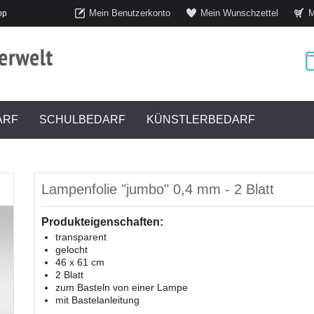
Mein Benutzerkonto
Mein Wunschzettel
M
op
ARF
SCHULBEDARF
KÜNSTLERBEDARF
Lampenfolie "jumbo" 0,4 mm - 2 Blatt
Produkteigenschaften:
transparent
gelocht
46 x 61 cm
2 Blatt
zum Basteln von einer Lampe
mit Bastelanleitung