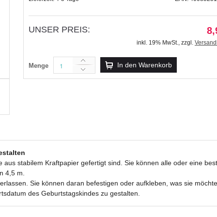
UNSER PREIS:
8,
inkl. 19% MwSt.
,
zzgl.
Versand
Paper Tags "Vintage" Moti
In den Warenkorb
Menge
4,29 €
inkl. 19% MwSt.
,
zzgl.
Versandkosten
estalten
 aus stabilem Kraftpapier gefertigt sind. Sie können alle oder eine 
n 4,5 m.
überlassen. Sie können daran befestigen oder aufkleben, was sie möchte
tsdatum des Geburtstagskindes zu gestalten.