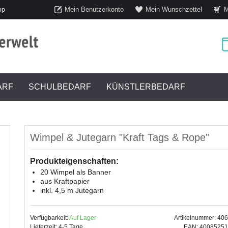
Mein Benutzerkonto
Mein Wunschzettel
M
op
ARF
SCHULBEDARF
KÜNSTLERBEDARF
Wimpel & Jutegarn "Kraft Tags & Rope"
Produkteigenschaften:
20 Wimpel als Banner
aus Kraftpapier
inkl. 4,5 m Jutegarn
Verfügbarkeit:
Auf Lager
Artikelnummer: 40
Lieferzeit: 4-5 Tage
EAN: 4008525