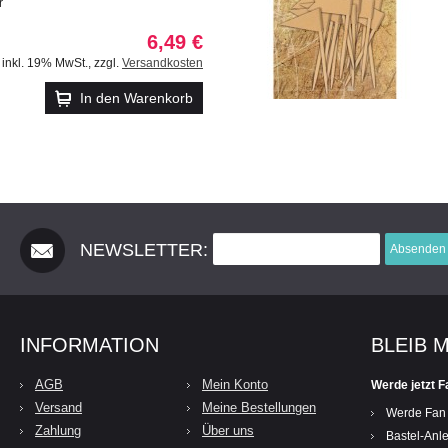
r
6,49 €
inkl. 19% MwSt.
,
zzgl.
Versandkosten
In den Warenkorb
NEWSLETTER:
Absenden
INFORMATION
BLEIB 
AGB
Mein Konto
Werde jetzt F
Versand
Meine Bestellungen
Werde Fan
Zahlung
Über uns
Bastel-Anle