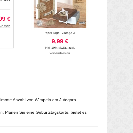
99 €
kosten
v 03
Paper Tags "Vintage 3"
Holz Accessoires "Vin
9,99 €
6
inkl. 19% MwSt.
,
zzgl.
inkl. 19
Versandkosten
Vers
bestimmte Anzahl von Wimpeln am Jutegarn
n. Planen Sie eine Geburtstagskarte, bietet es