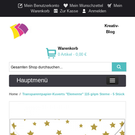
Mein Benutzerkonto
Mein Wunschzettel
Mein
Warenkorb
Zur Kasse
Anmelden
Kreativ-
Blog
Warenkorb
0 Artikel -
0,00 €
Hauptmenü
Home
/
Transparentpapier-Kuverts "Elemente" 115 g/qm Sterne - 5 Stück