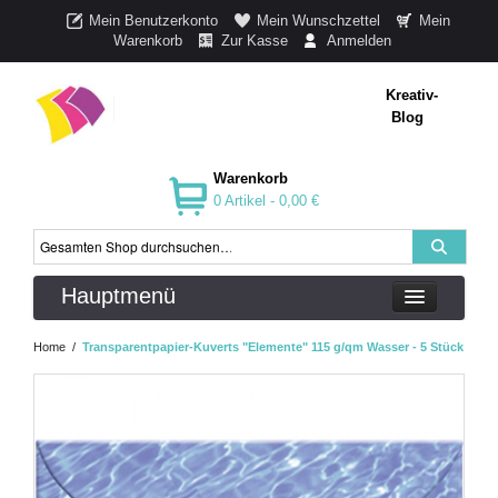
Mein Benutzerkonto
Mein Wunschzettel
Mein
Warenkorb
Zur Kasse
Anmelden
Kreativ-
Blog
Warenkorb
0 Artikel -
0,00 €
Hauptmenü
Home
/
Transparentpapier-Kuverts "Elemente" 115 g/qm Wasser - 5 Stück