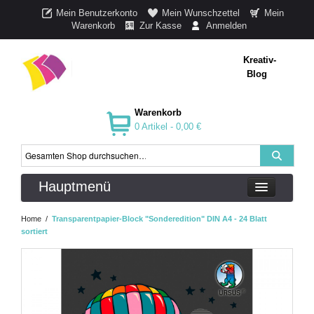
Mein Benutzerkonto
Mein Wunschzettel
Mein
Warenkorb
Zur Kasse
Anmelden
Kreativ-
Blog
Warenkorb
0 Artikel -
0,00 €
Hauptmenü
Home
/
Transparentpapier-Block "Sonderedition" DIN A4 - 24 Blatt
sortiert