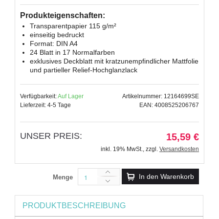
Produkteigenschaften:
Transparentpapier 115 g/m²
einseitig bedruckt
Format: DIN A4
24 Blatt in 17 Normalfarben
exklusives Deckblatt mit kratzunempfindlicher Mattfolie
und partieller Relief-Hochglanzlack
Verfügbarkeit:
Auf Lager
Artikelnummer: 12164699SE
Lieferzeit: 4-5 Tage
EAN: 4008525206767
UNSER PREIS:
15,59 €
inkl. 19% MwSt.
,
zzgl.
Versandkosten
In den Warenkorb
Menge
PRODUKTBESCHREIBUNG