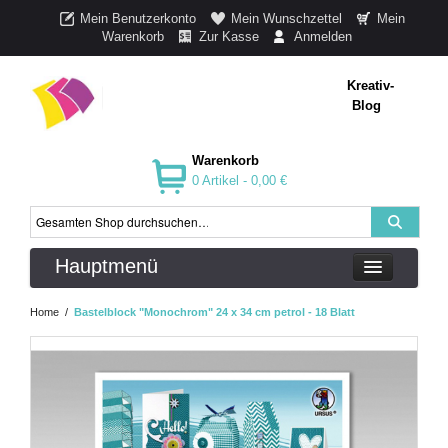
Mein Benutzerkonto
Mein Wunschzettel
Mein
Warenkorb
Zur Kasse
Anmelden
Kreativ-
Blog
Warenkorb
0 Artikel -
0,00 €
Hauptmenü
Home
/
Bastelblock "Monochrom" 24 x 34 cm petrol - 18 Blatt