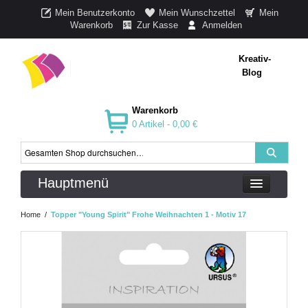
Mein Benutzerkonto
Mein Wunschzettel
Mein
Warenkorb
Zur Kasse
Anmelden
Kreativ-
Blog
Warenkorb
0 Artikel -
0,00 €
Hauptmenü
Home
/
Topper "Young Spirit" Frohe Weihnachten 1 - Motiv 17