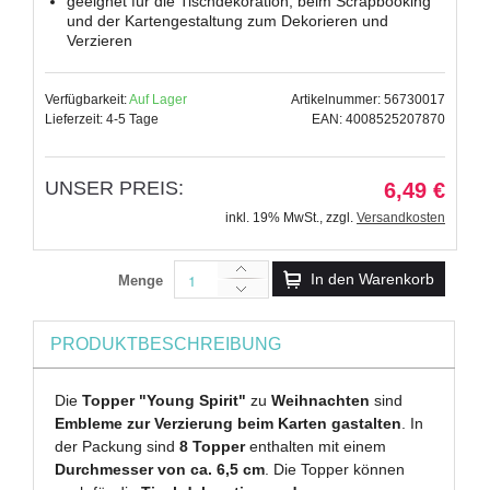
geeignet für die Tischdekoration, beim Scrapbooking
und der Kartengestaltung zum Dekorieren und
Verzieren
Verfügbarkeit:
Auf Lager
Artikelnummer: 56730017
Lieferzeit: 4-5 Tage
EAN: 4008525207870
UNSER PREIS:
6,49 €
inkl. 19% MwSt.
,
zzgl.
Versandkosten
In den Warenkorb
Menge
PRODUKTBESCHREIBUNG
Die
Topper "Young Spirit"
zu
Weihnachten
sind
Embleme zur Verzierung beim Karten gastalten
. In
der Packung sind
8 Topper
enthalten mit einem
Durchmesser von ca. 6,5 cm
. Die Topper können