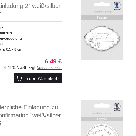
inladung 2" weiß/silber
7
rz
utteffekt
enveredelung
ber
 ø 6,5 - 8 cm
6,49 €
inkl. 19% MwSt.
,
zzgl.
Versandkosten
In den Warenkorb
erzliche Einladung zu
nfirmation" weiß/silber
5