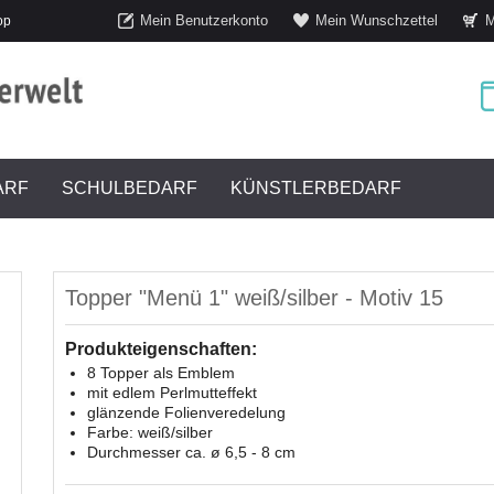
Mein Benutzerkonto
Mein Wunschzettel
M
op
ARF
SCHULBEDARF
KÜNSTLERBEDARF
Topper "Menü 1" weiß/silber - Motiv 15
Produkteigenschaften:
8 Topper als Emblem
mit edlem Perlmutteffekt
glänzende Folienveredelung
Farbe: weiß/silber
Durchmesser ca. ø 6,5 - 8 cm