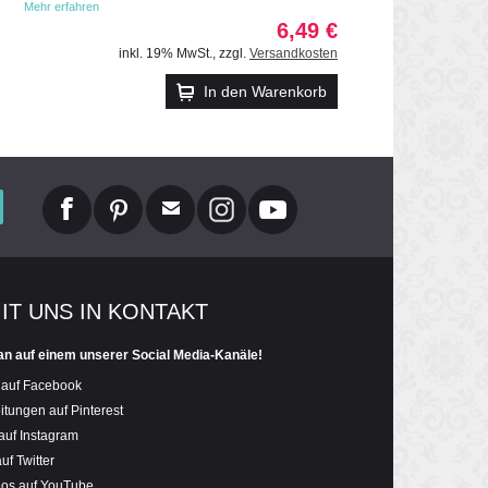
Mehr erfahren
6,49 €
inkl. 19% MwSt.
,
zzgl.
Versandkosten
In den Warenkorb
MIT UNS IN KONTAKT
an auf einem unserer Social Media-Kanäle!
 auf Facebook
itungen auf Pinterest
auf Instagram
uf Twitter
eos auf YouTube