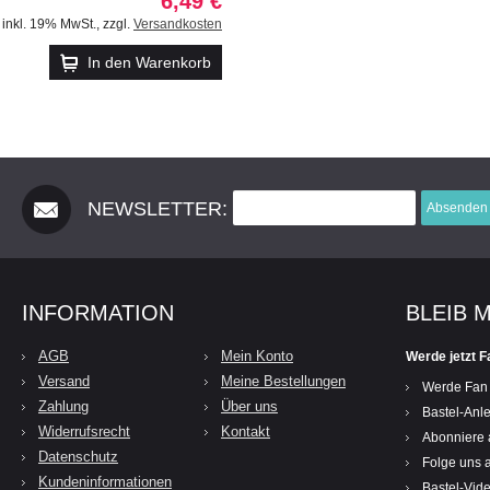
6,49 €
inkl. 19% MwSt.
,
zzgl.
Versandkosten
In den Warenkorb
NEWSLETTER:
Absenden
INFORMATION
BLEIB 
AGB
Mein Konto
Werde jetzt F
Versand
Meine Bestellungen
Werde Fan
Zahlung
Über uns
Bastel-Anle
Widerrufsrecht
Kontakt
Abonniere 
Datenschutz
Folge uns a
Kundeninformationen
Bastel-Vid