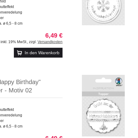
hild
utteffekt
enveredelung
ber
 ø 6,5 - 8 cm
6,49 €
inkl. 19% MwSt.
,
zzgl.
Versandkosten
In den Warenkorb
appy Birthday"
er - Motiv 02
utteffekt
enveredelung
ber
 ø 6,5 - 8 cm