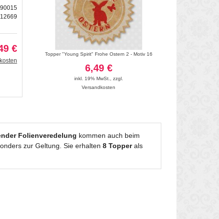
690015
212669
49 €
otiv 21
Topper "Young Spirit" Frohe Ostern 2 - Motiv 16
Topper "Happy Birth
kosten
6,49 €
6
inkl. 19% MwSt.
,
zzgl.
inkl. 19
Versandkosten
Vers
ender Folienveredelung
kommen auch beim
onders zur Geltung. Sie erhalten
8 Topper
als