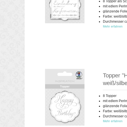
8 Topper als Sc
mit edlem Perlm
glänzende Foli
Farbe: weiß/sil
Durchmesser ca.
Mehr erfahren
Topper "H
weiß/silb
8 Topper
mit edlem Perlm
glänzende Foli
Farbe: weiß/sil
Durchmesser ca.
Mehr erfahren