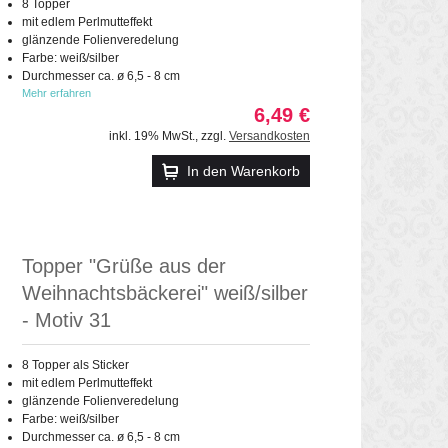
8 Topper
mit edlem Perlmutteffekt
glänzende Folienveredelung
Farbe: weiß/silber
Durchmesser ca. ø 6,5 - 8 cm
Mehr erfahren
6,49 €
inkl. 19% MwSt.
,
zzgl.
Versandkosten
In den Warenkorb
Topper "Grüße aus der
Weihnachtsbäckerei" weiß/silber
- Motiv 31
8 Topper als Sticker
mit edlem Perlmutteffekt
glänzende Folienveredelung
Farbe: weiß/silber
Durchmesser ca. ø 6,5 - 8 cm