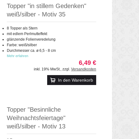
Topper "in stillem Gedenken"
weiß/silber - Motiv 35
8 Topper als Stern
mit edlem Perlmutteffekt
glänzende Folienveredelung
Farbe: weiß/silber
Durchmesser ca. ø 6,5 - 8 cm
Mehr erfahren
6,49 €
inkl. 19% MwSt.
,
zzgl.
Versandkosten
In den Warenkorb
Topper "Besinnliche
Weihnachtsfeiertage"
weiß/silber - Motiv 13