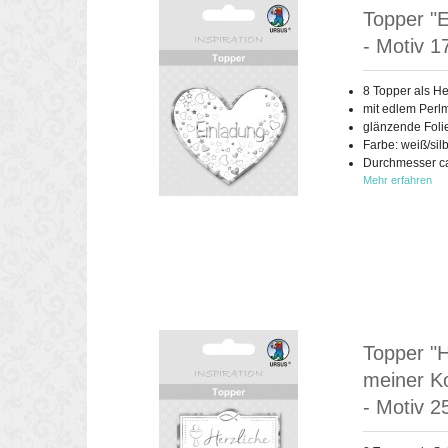
Topper "E
- Motiv 1
8 Topper als He
mit edlem Perlm
glänzende Foli
Farbe: weiß/sil
Durchmesser ca.
Mehr erfahren
Topper "H
meiner Ko
- Motiv 2