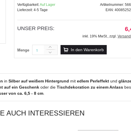
Verfügbarkeit:
Auf Lager
Artikelnummer: 56
Lieferzeit: 4-5 Tage
EAN: 4008525
UNSER PREIS:
6,
Topper "Menü" weiß/silber - M
inkl. 19% MwSt.
,
zzgl.
Versand
6,49 €
inkl. 19% MwSt.
,
zzgl.
In den Warenkorb
Menge
Versandkosten
en
in
Silber auf weißem Hintergrund
mit
edlem Perleffekt
und
glänz
nt auf ein Geschenk
oder die
Tischdekoration zu einem Anlass
bes
er von ca. 6,5 - 8 cm
.
IE AUCH INTERESSIEREN