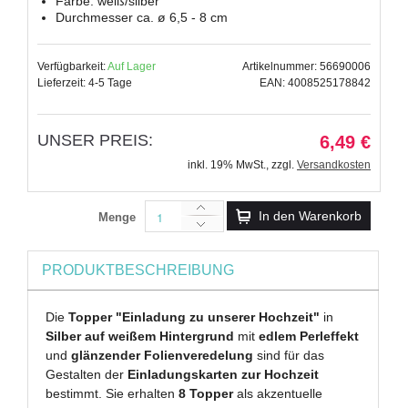
Farbe: weiß/silber
Durchmesser ca. ø 6,5 - 8 cm
Verfügbarkeit:
Auf Lager
Artikelnummer: 56690006
Lieferzeit: 4-5 Tage
EAN: 4008525178842
UNSER PREIS:
6,49 €
inkl. 19% MwSt.
,
zzgl.
Versandkosten
In den Warenkorb
Menge
PRODUKTBESCHREIBUNG
Die
Topper "Einladung zu unserer Hochzeit"
in
Silber auf weißem Hintergrund
mit
edlem Perleffekt
und
glänzender Folienveredelung
sind für das
Gestalten der
Einladungskarten zur Hochzeit
bestimmt. Sie erhalten
8 Topper
als akzentuelle