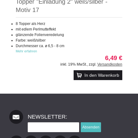
Topper "Einladung 2" weiß/silber -
Motiv 17
8 Topper als Herz
mit edlem Perlmutteffekt
glänzende Folienveredelung
Farbe: weiß/silber
Durchmesser ca. ø 6,5 - 8 cm
Mehr erfahren
6,49 €
inkl. 19% MwSt.
,
zzgl.
Versandkosten
In den Warenkorb
NEWSLETTER:
Absenden