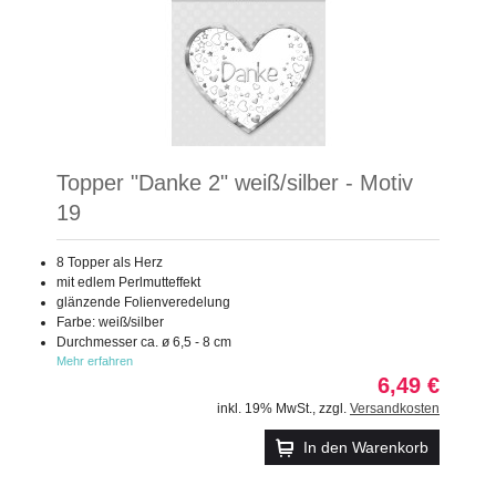
Topper "Danke 2" weiß/silber - Motiv
19
8 Topper als Herz
mit edlem Perlmutteffekt
glänzende Folienveredelung
Farbe: weiß/silber
Durchmesser ca. ø 6,5 - 8 cm
Mehr erfahren
6,49 €
inkl. 19% MwSt.
,
zzgl.
Versandkosten
In den Warenkorb