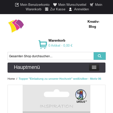
Mein Benutzerkonto
Mein Wunschzettel
Mein
Warenkorb
Zur Kasse
Anmelden
Kreativ-
Blog
Warenkorb
0 Artikel -
0,00 €
Hauptmenü
Home
/
Topper "Einladung zu unserer Hochzeit" weiß/silber - Motiv 06