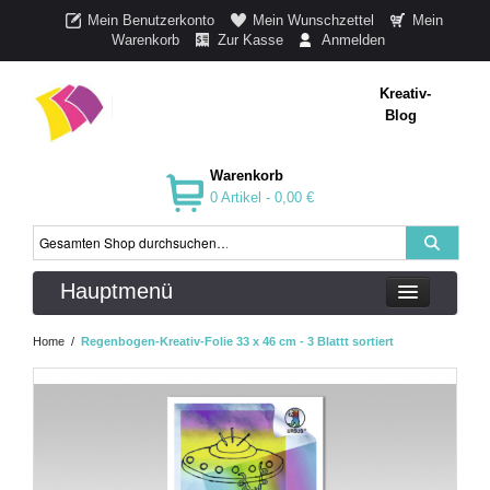
Mein Benutzerkonto
Mein Wunschzettel
Mein
Warenkorb
Zur Kasse
Anmelden
Kreativ-
Blog
Warenkorb
0 Artikel -
0,00 €
Hauptmenü
Home
/
Regenbogen-Kreativ-Folie 33 x 46 cm - 3 Blattt sortiert