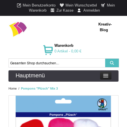
Mein Benutzerkonto
Mein Wunschzettel
Mein
Warenkorb
Zur Kasse
Anmelden
Kreativ-
Blog
Warenkorb
0 Artikel -
0,00 €
Hauptmenü
Home
/
Pompons "Plüsch" Mix 3