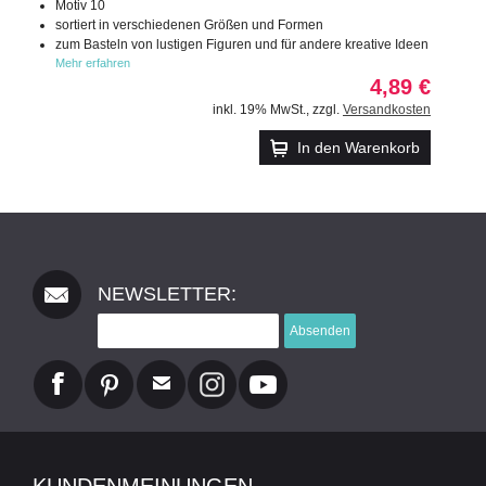
Motiv 10
sortiert in verschiedenen Größen und Formen
zum Basteln von lustigen Figuren und für andere kreative Ideen
Mehr erfahren
4,89 €
inkl. 19% MwSt.
,
zzgl.
Versandkosten
In den Warenkorb
NEWSLETTER:
Absenden
KUNDENMEINUNGEN