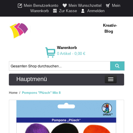
Mein Benutzerkonto
Mein Wunschzettel
Mein
Warenkorb
Zur Kasse
Anmelden
Kreativ-
Blog
Warenkorb
0 Artikel -
0,00 €
Hauptmenü
Home
/
Pompons "Plüsch" Mix 8