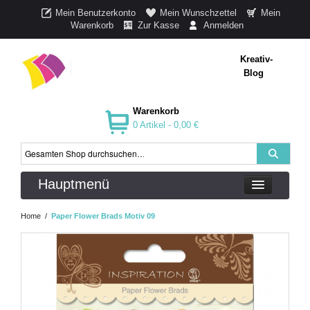
Mein Benutzerkonto
Mein Wunschzettel
Mein
Warenkorb
Zur Kasse
Anmelden
Kreativ-
Blog
Warenkorb
0 Artikel -
0,00 €
Hauptmenü
Home
/
Paper Flower Brads Motiv 09