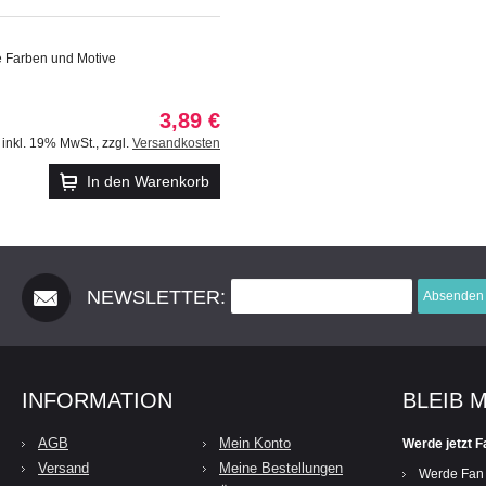
e Farben und Motive
3,89 €
inkl. 19% MwSt.
,
zzgl.
Versandkosten
In den Warenkorb
NEWSLETTER:
Absenden
INFORMATION
BLEIB 
AGB
Mein Konto
Werde jetzt F
Versand
Meine Bestellungen
Werde Fan