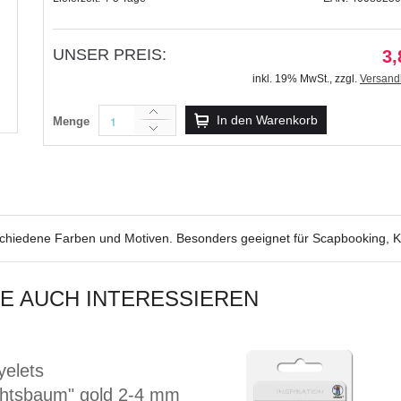
UNSER PREIS:
3,
inkl. 19% MwSt.
,
zzgl.
Versand
Inspiration Fancy Brads Mot
In den Warenkorb
Menge
9,99 €
inkl. 19% MwSt.
,
zzgl.
Versandkosten
schiedene Farben und Motiven. Besonders geeignet für Scapbooking, K
IE AUCH INTERESSIEREN
yelets
htsbaum" gold 2-4 mm