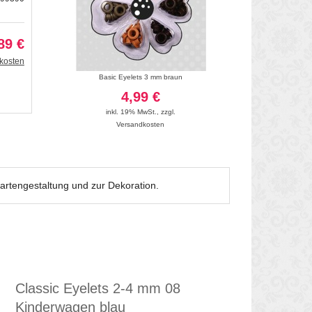
89 €
kosten
iv 06
Basic Eyelets 3 mm braun
Classic Brads
4,99 €
3
inkl. 19% MwSt.
,
zzgl.
inkl. 19
Versandkosten
Vers
artengestaltung und zur Dekoration.
Classic Eyelets 2-4 mm 08
Kinderwagen blau