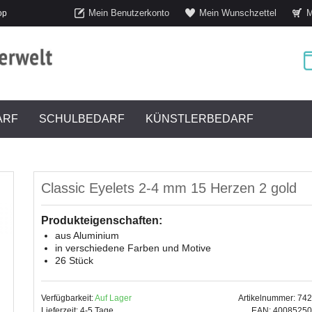
Mein Benutzerkonto
Mein Wunschzettel
M
op
ARF
SCHULBEDARF
KÜNSTLERBEDARF
Classic Eyelets 2-4 mm 15 Herzen 2 gold
Produkteigenschaften:
aus Aluminium
in verschiedene Farben und Motive
26 Stück
Verfügbarkeit:
Auf Lager
Artikelnummer: 74
Lieferzeit: 4-5 Tage
EAN: 4008525