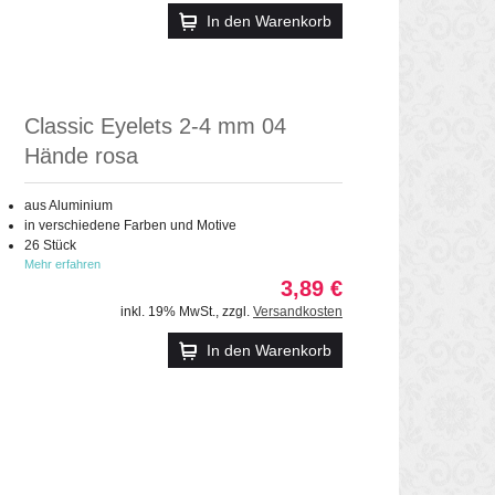
In den Warenkorb
Classic Eyelets 2-4 mm 04
Hände rosa
aus Aluminium
in verschiedene Farben und Motive
26 Stück
Mehr erfahren
3,89 €
inkl. 19% MwSt.
,
zzgl.
Versandkosten
In den Warenkorb