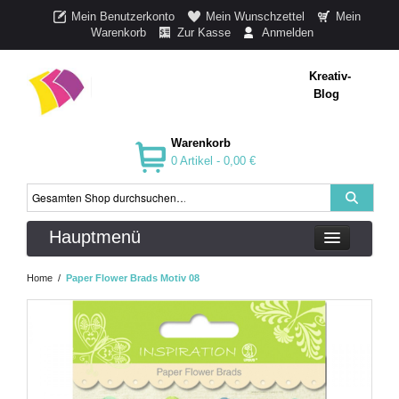
Mein Benutzerkonto
Mein Wunschzettel
Mein
Warenkorb
Zur Kasse
Anmelden
Kreativ-
Blog
Warenkorb
0 Artikel -
0,00 €
Hauptmenü
Home
/
Paper Flower Brads Motiv 08