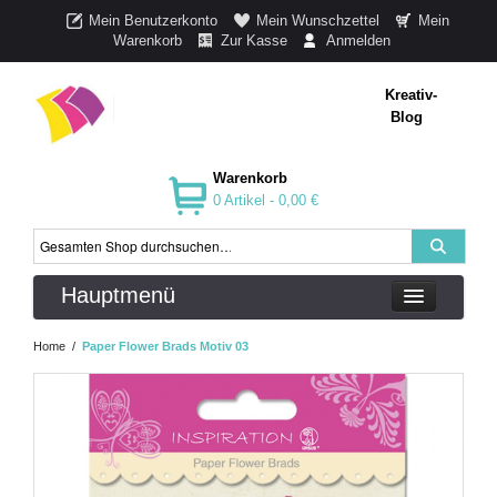
Mein Benutzerkonto
Mein Wunschzettel
Mein
Warenkorb
Zur Kasse
Anmelden
Kreativ-
Blog
Warenkorb
0 Artikel -
0,00 €
Hauptmenü
Home
/
Paper Flower Brads Motiv 03