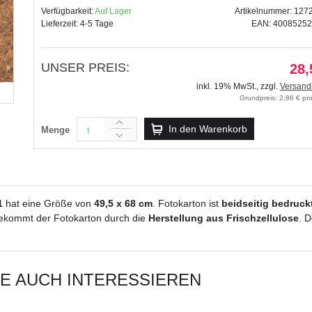
Verfügbarkeit:
Auf Lager
Artikelnummer: 127
Lieferzeit: 4-5 Tage
EAN: 4008525
UNSER PREIS:
28,
Fotokarton "Frühling" 49,5 x 68 c
inkl. 19% MwSt.
,
zzgl.
Versand
28,59 €
Grundpreis: 2,86 € p
inkl. 19% MwSt.
,
zzgl.
Versandkosten
In den Warenkorb
Menge
1
hat eine Größe von
49,5 x 68 cm
. Fotokarton ist
beidseitig bedruck
kommt der Fotokarton durch die
Herstellung aus Frischzellulose
. 
IE AUCH INTERESSIEREN