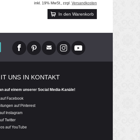
inkl. 19% MwSt.
,
zzgl.
Versandkosten
In den Warenkorb
MIT UNS IN KONTAKT
an auf einem unserer Social Media-Kanäle!
 auf Facebook
itungen auf Pinterest
auf Instagram
uf Twitter
eos auf YouTube