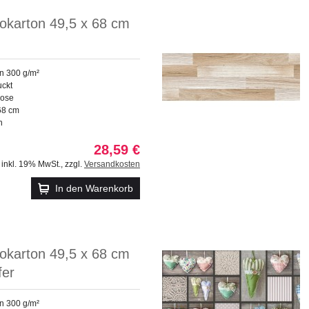
okarton 49,5 x 68 cm
on 300 g/m²
uckt
lose
68 cm
n
28,59 €
inkl. 19% MwSt.
,
zzgl.
Versandkosten
In den Warenkorb
okarton 49,5 x 68 cm
fer
on 300 g/m²