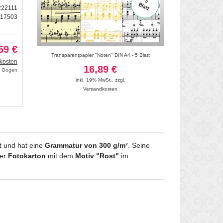
222111
217503
59 €
m - 10 Bogen
Transparentpapier "Noten" DIN A4 - 5 Blatt
Fotokarton "Vintage
kosten
16,89 €
24
ro Bogen
inkl. 19% MwSt.
,
zzgl.
inkl. 19
Versandkosten
Vers
t
und hat eine
Grammatur von 300 g/m²
. Seine
Der
Fotokarton
mit dem
Motiv "Rost"
im