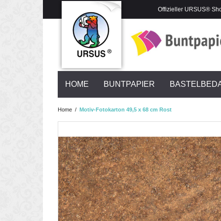
Offizieller URSUS® Sh
HOME
BUNTPAPIER
BASTELBED
Home
/
Motiv-Fotokarton 49,5 x 68 cm Rost