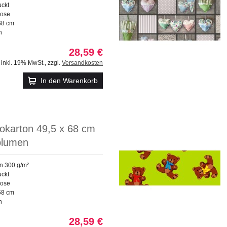
uckt
lose
68 cm
n
28,59 €
inkl. 19% MwSt.
,
zzgl.
Versandkosten
In den Warenkorb
okarton 49,5 x 68 cm
lumen
on 300 g/m²
uckt
lose
68 cm
n
28,59 €