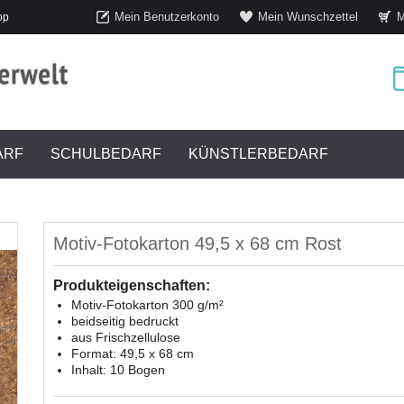
Mein Benutzerkonto
Mein Wunschzettel
M
op
ARF
SCHULBEDARF
KÜNSTLERBEDARF
Motiv-Fotokarton 49,5 x 68 cm Rost
Produkteigenschaften:
Motiv-Fotokarton 300 g/m²
beidseitig bedruckt
aus Frischzellulose
Format: 49,5 x 68 cm
Inhalt: 10 Bogen