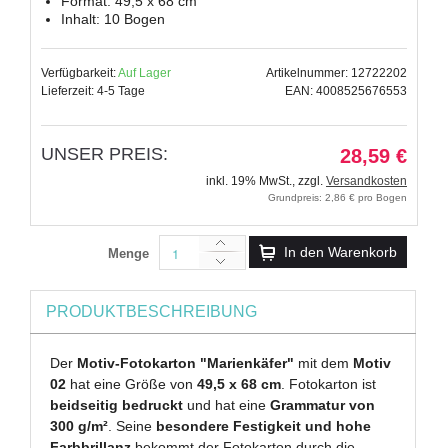
Format: 49,5 x 68 cm
Inhalt: 10 Bogen
Verfügbarkeit:
Auf Lager
Artikelnummer: 12722202
Lieferzeit: 4-5 Tage
EAN: 4008525676553
UNSER PREIS:
28,59 €
inkl. 19% MwSt.
,
zzgl.
Versandkosten
Grundpreis: 2,86 € pro Bogen
In den Warenkorb
Menge
PRODUKTBESCHREIBUNG
Der
Motiv-Fotokarton "Marienkäfer"
mit dem
Motiv
02
hat eine Größe von
49,5 x 68 cm
. Fotokarton ist
beidseitig bedruckt
und hat eine
Grammatur von
300 g/m²
. Seine
besondere Festigkeit und hohe
Farbbrillanz
bekommt der Fotokarton durch die