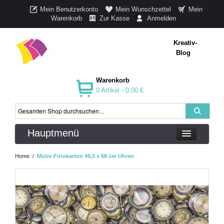
Mein Benutzerkonto
Mein Wunschzettel
Mein
Warenkorb
Zur Kasse
Anmelden
Kreativ-
Blog
Warenkorb
0 Artikel -
0,00 €
Hauptmenü
Home
/
Motiv-Fotokarton 49,5 x 68 cm Uhren