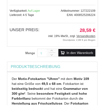
Verfügbarkeit:
Auf Lager
Artikelnummer: 127222109
Lieferzeit: 4-5 Tage
EAN: 4008525206224
UNSER PREIS:
28,59 €
inkl. 19% MwSt.
,
zzgl.
Versandkosten
Grundpreis: 2,86 € pro Bogen
In den Warenkorb
Menge
PRODUKTBESCHREIBUNG
Der
Motiv-Fotokarton "Uhren"
mit dem
Motiv 109
hat eine Größe von
49,5 x 68 cm
. Fotokarton ist
beidseitig bedruckt
und hat eine
Grammatur von
300 g/m²
. Seine
besondere Festigkeit und hohe
Farbbrillanz
bekommt der Fotokarton durch die
Herstellung aus Frischzellulose
. Der
Fotokarton