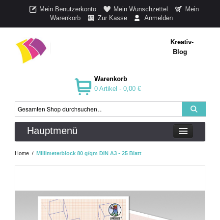
Mein Benutzerkonto
Mein Wunschzettel
Mein
Warenkorb
Zur Kasse
Anmelden
Kreativ-
Blog
Warenkorb
0 Artikel -
0,00 €
Hauptmenü
Home
/
Millimeterblock 80 g/qm DIN A3 - 25 Blatt