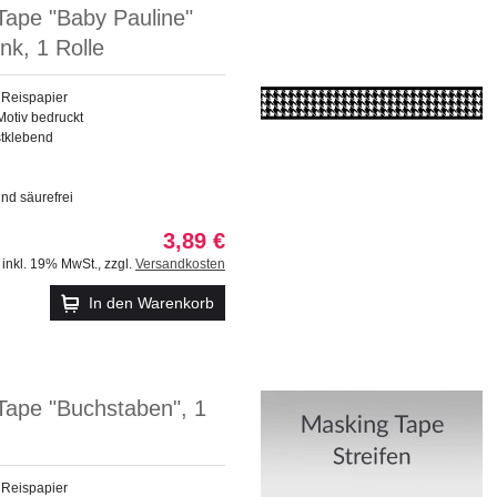
Tape "Baby Pauline"
nk, 1 Rolle
 Reispapier
Motiv bedruckt
stklebend
und säurefrei
3,89 €
inkl. 19% MwSt.
,
zzgl.
Versandkosten
In den Warenkorb
Tape "Buchstaben", 1
 Reispapier