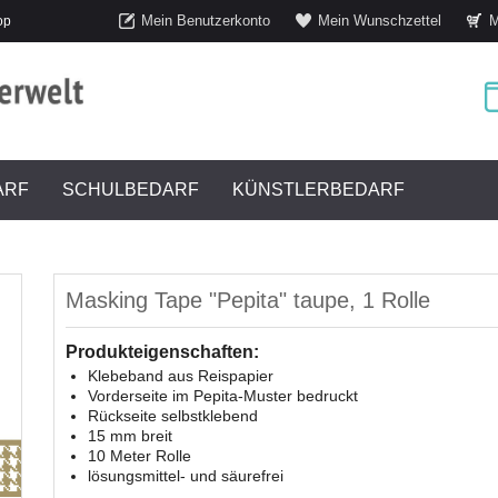
Mein Benutzerkonto
Mein Wunschzettel
M
op
ARF
SCHULBEDARF
KÜNSTLERBEDARF
Masking Tape "Pepita" taupe, 1 Rolle
Produkteigenschaften:
Klebeband aus Reispapier
Vorderseite im Pepita-Muster bedruckt
Rückseite selbstklebend
15 mm breit
10 Meter Rolle
lösungsmittel- und säurefrei