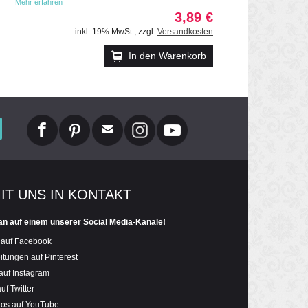
Mehr erfahren
3,89 €
inkl. 19% MwSt.
,
zzgl.
Versandkosten
In den Warenkorb
MIT UNS IN KONTAKT
an auf einem unserer Social Media-Kanäle!
 auf Facebook
itungen auf Pinterest
auf Instagram
uf Twitter
eos auf YouTube