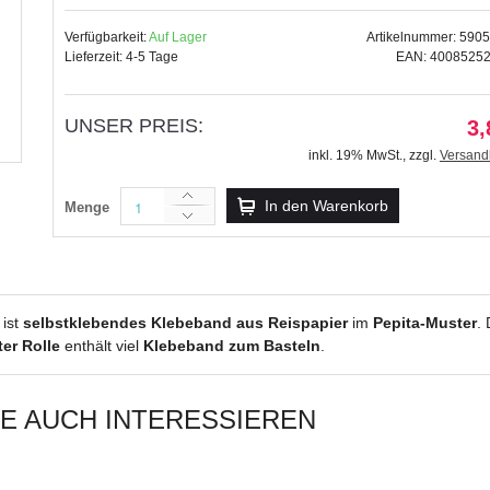
Verfügbarkeit:
Auf Lager
Artikelnummer: 590
Lieferzeit: 4-5 Tage
EAN: 4008525
UNSER PREIS:
Masking Tape "Vintage" Knöpfe,
3,
3,89 €
inkl. 19% MwSt.
,
zzgl.
Versand
inkl. 19% MwSt.
,
zzgl.
Versandkosten
In den Warenkorb
Menge
ist
selbstklebendes Klebeband aus Reispapier
im
Pepita-Muster
.
er Rolle
enthält viel
Klebeband zum Basteln
.
IE AUCH INTERESSIEREN