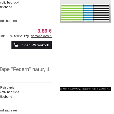
Motiv bedruckt
stklebend
und säurefrei
3,89 €
inkl. 19% MwSt.
,
zzgl.
Versandkosten
In den Warenkorb
ape "Federn" natur, 1
 Reispapier
Motiv bedruckt
stklebend
und säurefrei