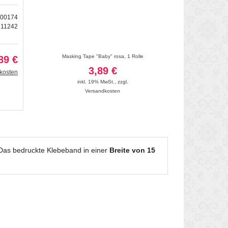
500174
211242
 1 Rolle
Masking Tape "Baby" rosa, 1 Rolle
Masking Tape "F
89 €
3,89 €
3
kosten
inkl. 19% MwSt.
,
zzgl.
inkl. 19
Versandkosten
Vers
 Das bedruckte Klebeband in einer
Breite von 15