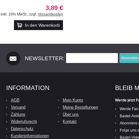
3,89 €
inkl. 19% MwSt.
,
zzgl.
Versandkosten
In den Warenkorb
NEWSLETTER:
Absenden
INFORMATION
BLEIB 
AGB
Mein Konto
Werde jetzt F
Versand
Meine Bestellungen
Werde Fan
Zahlung
Über uns
Bastel-Anle
Widerrufsrecht
Kontakt
Abonniere 
Datenschutz
Folge uns a
Kundeninformationen
Bastel-Vid