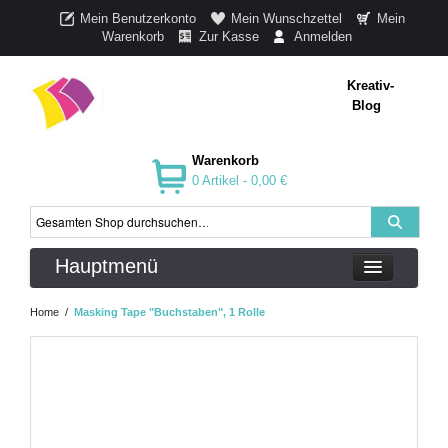
Mein Benutzerkonto
Mein Wunschzettel
Mein
Warenkorb
Zur Kasse
Anmelden
Kreativ-
Blog
Warenkorb
0 Artikel -
0,00 €
Hauptmenü
Home
/
Masking Tape "Buchstaben", 1 Rolle