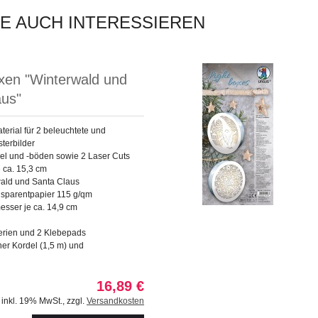
IE AUCH INTERESSIEREN
xen "Winterwald und
aus"
aterial für 2 beleuchtete und
sterbilder
el und -böden sowie 2 Laser Cuts
 ca. 15,3 cm
wald und Santa Claus
nsparentpapier 115 g/qm
esser je ca. 14,9 cm
terien und 2 Klebepads
rner Kordel (1,5 m) und
16,89 €
inkl. 19% MwSt.
,
zzgl.
Versandkosten