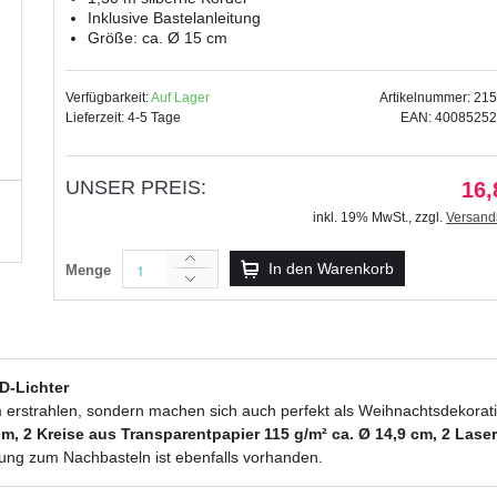
Inklusive Bastelanleitung
Größe: ca. Ø 15 cm
Verfügbarkeit:
Auf Lager
Artikelnummer: 21
Lieferzeit: 4-5 Tage
EAN: 4008525
Bastelset Design Sterne aus Kr
19,49 €
inkl. 19% MwSt.
,
zzgl.
UNSER PREIS:
16,
Versandkosten
inkl. 19% MwSt.
,
zzgl.
Versand
In den Warenkorb
Menge
D-Lichter
m erstrahlen, sondern machen sich auch perfekt als Weihnachtsdekora
, 2 Kreise aus Transparentpapier 115 g/m² ca. Ø 14,9 cm, 2 Laser-
itung zum Nachbasteln ist ebenfalls vorhanden.