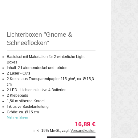
Lichterboxen "Gnome &
Schneeflocken"
Bastelset mit Materialien für 2 winterliche Light
Boxes
Inhalt: 2 Laternendeckel und -böden
2 Laser - Cuts
2 Kreise aus Transparentpapier 115 g/m², ca. Ø 15,3
cm
2 LED - Lichter inklusive 4 Batterien
2 Klebepads
1,50 m silberne Kordel
Inklusive Bastelanleitung
Größe: ca. Ø 15 cm
Mehr erfahren
16,89 €
inkl. 19% MwSt.
,
zzgl.
Versandkosten