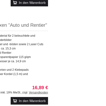
In den Warenkorb
xen "Auto und Rentier"
aterial für 2 beleuchtete und
sterbilder
el und -böden sowie 2 Laser Cuts
 ca. 15,3 cm
d Rentier
nsparentpapier 115 g/qm
esser je ca. 14,9 cm
terien und 2 Klebepads
rner Kordel (1,5 m) und
16,89 €
inkl. 19% MwSt.
,
zzgl.
Versandkosten
In den Warenkorb