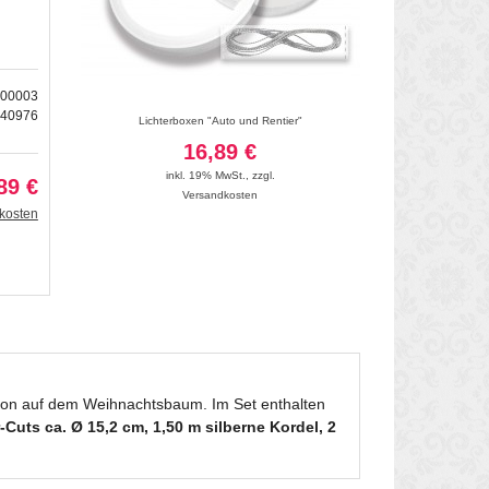
500003
240976
aftkarton
Lichterboxen "Auto und Rentier"
Deko-Lichter
16,89 €
12
inkl. 19% MwSt.
,
zzgl.
inkl. 19
89 €
Versandkosten
Vers
kosten
tion auf dem Weihnachtsbaum. Im Set enthalten
Cuts ca. Ø 15,2 cm, 1,50 m silberne Kordel, 2