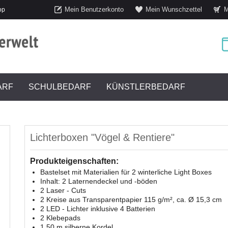
Mein Benutzerkonto
Mein Wunschzettel
M
op
ARF
SCHULBEDARF
KÜNSTLERBEDARF
Lichterboxen "Vögel & Rentiere"
Produkteigenschaften:
Bastelset mit Materialien für 2 winterliche Light Boxes
Inhalt: 2 Laternendeckel und -böden
2 Laser - Cuts
2 Kreise aus Transparentpapier 115 g/m², ca. Ø 15,3 cm
2 LED - Lichter inklusive 4 Batterien
2 Klebepads
1,50 m silberne Kordel