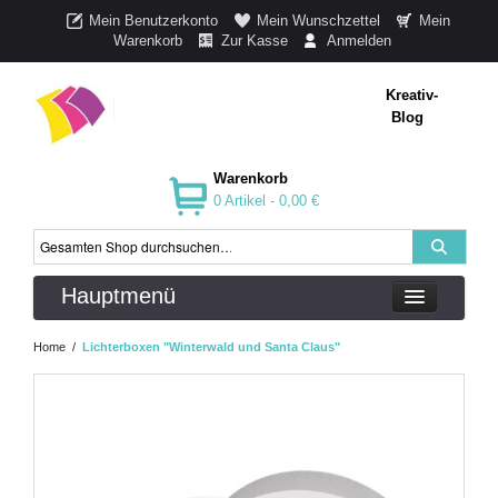
Mein Benutzerkonto
Mein Wunschzettel
Mein
Warenkorb
Zur Kasse
Anmelden
Kreativ-
Blog
Warenkorb
0 Artikel -
0,00 €
Hauptmenü
Home
/
Lichterboxen "Winterwald und Santa Claus"