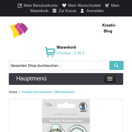
Mein Benutzerkonto
Mein Wunschzettel
Mein
Warenkorb
Zur Kasse
Anmelden
Kreativ-
Blog
Warenkorb
0 Artikel -
0,00 €
Hauptmenü
Home
/
Kreativ Accessoires "Wintertraum"