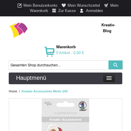
Mein Benutzerkonto
Mein Wunschzettel
Mein
Warenkorb
Zur Kasse
Anmelden
Kreativ-
Blog
Warenkorb
0 Artikel -
0,00 €
Hauptmenü
Home
/
Kreativ Accessoires Motiv 243