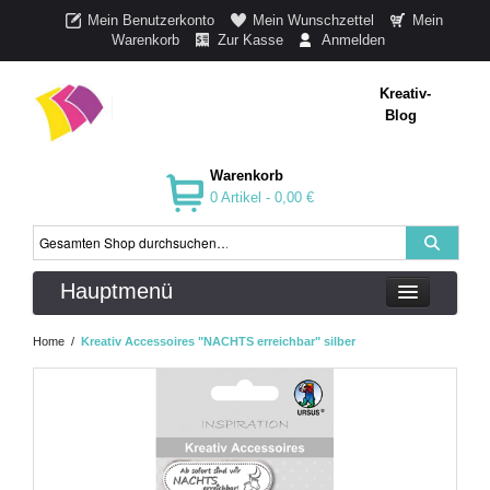
Mein Benutzerkonto
Mein Wunschzettel
Mein
Warenkorb
Zur Kasse
Anmelden
Kreativ-
Blog
Warenkorb
0 Artikel -
0,00 €
Hauptmenü
Home
/
Kreativ Accessoires "NACHTS erreichbar" silber