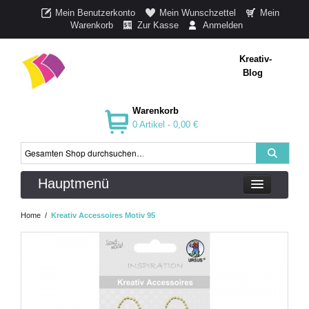
Mein Benutzerkonto
Mein Wunschzettel
Mein
Warenkorb
Zur Kasse
Anmelden
Kreativ-
Blog
Warenkorb
0 Artikel -
0,00 €
Hauptmenü
Home
/
Kreativ Accessoires Motiv 95