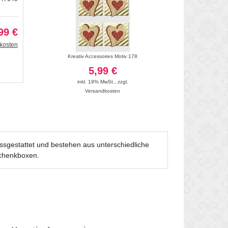
99 €
kosten
 191
Kreativ Accessoires Motiv 178
Stanzteile "Meine Kon
mi
5,99 €
9
inkl. 19% MwSt.
,
zzgl.
Versandkosten
inkl. 19
Vers
ussgestattet und bestehen aus unterschiedliche
schenkboxen.