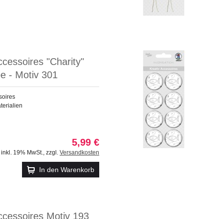
ccessoires "Charity"
e - Motiv 301
soires
terialien
5,99 €
inkl. 19% MwSt.
,
zzgl.
Versandkosten
In den Warenkorb
ccessoires Motiv 193