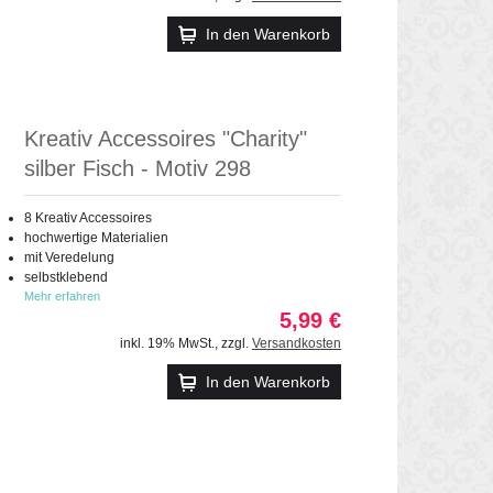
In den Warenkorb
Kreativ Accessoires "Charity"
silber Fisch - Motiv 298
8 Kreativ Accessoires
hochwertige Materialien
mit Veredelung
selbstklebend
Mehr erfahren
5,99 €
inkl. 19% MwSt.
,
zzgl.
Versandkosten
In den Warenkorb