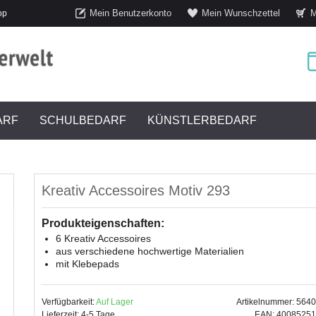
Mein Benutzerkonto
Mein Wunschzettel
M
op
ARF
SCHULBEDARF
KÜNSTLERBEDARF
Kreativ Accessoires Motiv 293
Produkteigenschaften:
6 Kreativ Accessoires
aus verschiedene hochwertige Materialien
mit Klebepads
Verfügbarkeit:
Auf Lager
Artikelnummer: 564
Lieferzeit: 4-5 Tage
EAN: 4008525