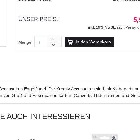
UNSER PREIS:
5,
inkl. 19% MwSt.
,
zzgl.
Versand
Kreativ Accessoires Motiv
In den Warenkorb
Menge
5,99 €
inkl. 19% MwSt.
,
zzgl.
Versandkosten
 Accessoires Engelflügel. Die Kreativ Accessoires sind mit Klebepads a
en von Gruß-und Passepartoutkarten, Couverts, Bilderrahmen und Ge
IE AUCH INTERESSIEREN