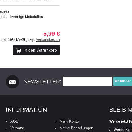
soires
ne hochwertige Materialien
5,99 €
inkl. 19% MwSt.
,
zzgl.
Versandkosten
In den Warenkorb
NEWSLETTER:
Absenden
INFORMATION
BLEIB 
AGB
Mein Konto
Werde jetzt F
Versand
Meine Bestellungen
Werde Fan