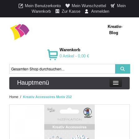
Mein Benutzerkonto
Mein Wunschzettel
Mein
Warenkorb
Zur Kasse
Anmelden
Kreativ-
Blog
Warenkorb
0 Artikel -
0,00 €
Hauptmenü
Home
/
Kreativ Accessoires Motiv 212