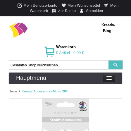
Mein Benutzerkonto
Mein Wunschzettel
Mein
Warenkorb
Zur Kasse
Anmelden
Kreativ-
Blog
Warenkorb
0 Artikel -
0,00 €
Hauptmenü
Home
/
Kreativ Accessoires Motiv 204