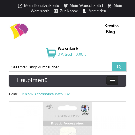
Mein Benutzerkonto
Mein Wunschzettel
Mein
Warenkorb
Zur Kasse
Anmelden
Kreativ-
Blog
Warenkorb
0 Artikel -
0,00 €
Hauptmenü
Home
/
Kreativ Accessoires Motiv 132