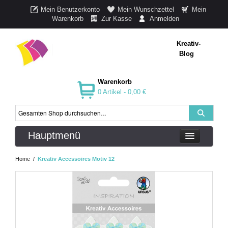
Mein Benutzerkonto
Mein Wunschzettel
Mein
Warenkorb
Zur Kasse
Anmelden
Kreativ-
Blog
Warenkorb
0 Artikel -
0,00 €
Hauptmenü
Home
/
Kreativ Accessoires Motiv 12