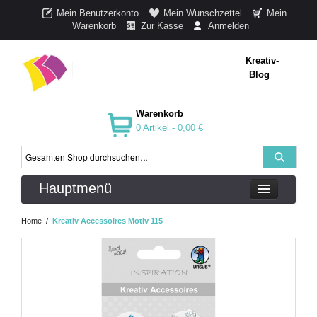
Mein Benutzerkonto
Mein Wunschzettel
Mein
Warenkorb
Zur Kasse
Anmelden
Kreativ-
Blog
Warenkorb
0 Artikel -
0,00 €
Hauptmenü
Home
/
Kreativ Accessoires Motiv 115