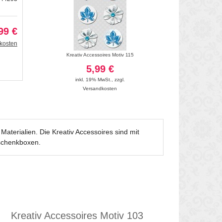
99 €
kosten
euz - Motiv 261
Kreativ Accessoires Motiv 115
Kreativ Acc
5,99 €
5
inkl. 19% MwSt.
,
zzgl.
inkl. 19
Versandkosten
Vers
Materialien. Die Kreativ Accessoires sind mit
schenkboxen.
Kreativ Accessoires Motiv 103