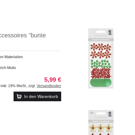
ccessoires "bunte
en Materialien
elch-Motiv
5,99 €
inkl. 19% MwSt.
,
zzgl.
Versandkosten
In den Warenkorb