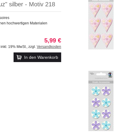
z" silber - Motiv 218
soires
nen hochwertigen Materialen
5,99 €
inkl. 19% MwSt.
,
zzgl.
Versandkosten
In den Warenkorb