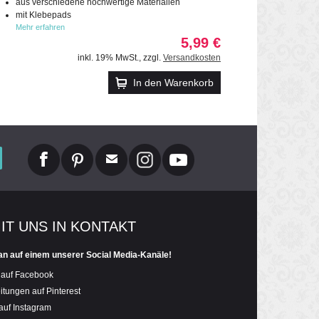
aus verschiedene hochwertige Materialien
mit Klebepads
Mehr erfahren
5,99 €
inkl. 19% MwSt.
,
zzgl.
Versandkosten
In den Warenkorb
MIT UNS IN KONTAKT
an auf einem unserer Social Media-Kanäle!
 auf Facebook
itungen auf Pinterest
auf Instagram