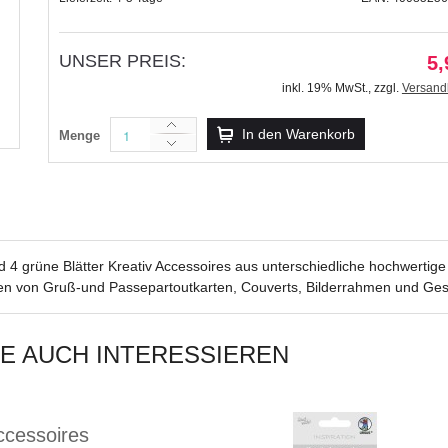
UNSER PREIS:
5,
inkl. 19% MwSt.
,
zzgl.
Versand
Kreativ Accessoires "Glory" petrol Kr
In den Warenkorb
Menge
5,99 €
inkl. 19% MwSt.
,
zzgl.
Versandkosten
 4 grüne Blätter Kreativ Accessoires aus unterschiedliche hochwertige 
ren von Gruß-und Passepartoutkarten, Couverts, Bilderrahmen und Ge
IE AUCH INTERESSIEREN
ccessoires