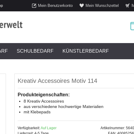
Mein Benutzerkonto
Mein Wunschzettel
M
op
ARF
SCHULBEDARF
KÜNSTLERBEDARF
Kreativ Accessoires Motiv 114
Produkteigenschaften:
8 Kreativ Accessoires
aus verschiedene hochwertige Materialien
mit Klebepads
Verfügbarkeit:
Auf Lager
Artikelnummer: 564
Lieferzeit: 4-5 Tage
EAN: 4008525