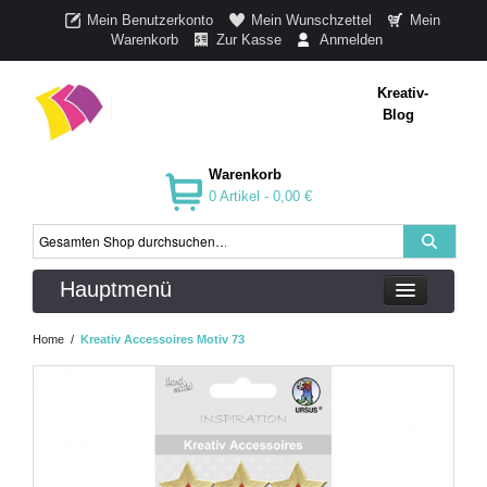
Mein Benutzerkonto
Mein Wunschzettel
Mein
Warenkorb
Zur Kasse
Anmelden
Kreativ-
Blog
Warenkorb
0 Artikel -
0,00 €
Hauptmenü
Home
/
Kreativ Accessoires Motiv 73