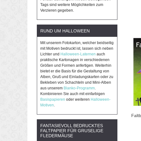
Tags sind weitere Möglichkeiten zum
Verzieren gegeben.
RUND UM HALLOWEEN
Mit unserem Fotokarton, welcher beidseitig
mit Motiven bedruckt ist, lassen sich neben
Lichter und
Halloween-Laternen
auch
praktische Kartonagen in verschiedenen
Größen und Formen anfertigen. Weiterhin
bietet er die Basis für die Gestaltung von
Alben, Gruß und Einladungskarten oder zu
Bekleben von Schachteln und Mini-Alben
aus unserem
Blanko-Programm
.
Kombinieren Sie auch mit einfarbigen
Basispapieren
oder weiteren
Halloween-
Motiven
.
Falt
FANTASIEVOLL BEDRUCKTES
FALTPAPIER FÜR GRUSELIGE
FLEDERMÄUSE