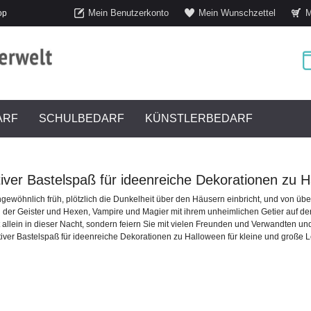
Mein Benutzerkonto
Mein Wunschzettel
M
op
ARF
SCHULBEDARF
KÜNSTLERBEDARF
iver Bastelspaß für ideenreiche Dekorationen zu 
ewöhnlich früh, plötzlich die Dunkelheit über den Häusern einbricht, und von übe
n der Geister und Hexen, Vampire und Magier mit ihrem unheimlichen Getier auf de
t allein in dieser Nacht, sondern feiern Sie mit vielen Freunden und Verwandten u
tiver
Bastelspaß
für
ideenreiche
Dekorationen
zu Halloween für kleine und große 