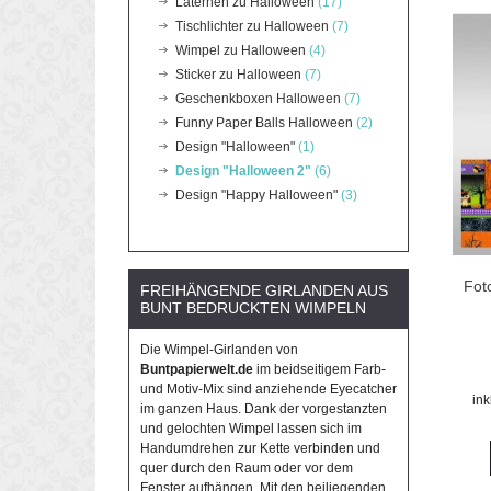
Laternen zu Halloween
(17)
Tischlichter zu Halloween
(7)
Wimpel zu Halloween
(4)
Sticker zu Halloween
(7)
Geschenkboxen Halloween
(7)
Funny Paper Balls Halloween
(2)
Design "Halloween"
(1)
Design "Halloween 2"
(6)
Design "Happy Halloween"
(3)
Fot
FREIHÄNGENDE GIRLANDEN AUS
BUNT BEDRUCKTEN WIMPELN
Die Wimpel-Girlanden von
Buntpapierwelt.de
im beidseitigem Farb-
und Motiv-Mix sind anziehende Eyecatcher
in
im ganzen Haus. Dank der vorgestanzten
und gelochten Wimpel lassen sich im
Handumdrehen zur Kette verbinden und
quer durch den Raum oder vor dem
Fenster aufhängen. Mit den beiliegenden