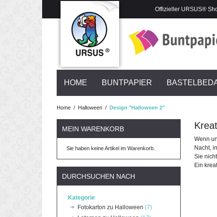
Offizieller URSUS® Sh
HOME
BUNTPAPIER
BASTELBED
Home
/
Halloween
/
Design "Halloween 2"
Kreat
MEIN WARENKORB
Wenn ung
Nacht, i
Sie haben keine Artikel im Warenkorb.
Sie nich
Ein k
rea
DURCHSUCHEN NACH
Kategorie
Fotokarton zu Halloween
(7)