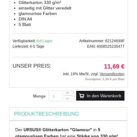
Glitterkarton 330 g/m²
einseitig mit Glitter veredelt
glamouröse Farben
DIN A4
5 Blatt
Verfügbarkeit:
Auf Lager
Artikelnummer: 62124699F
Lieferzeit: 4-5 Tage
EAN: 4008525235477
UNSER PREIS:
11,69 €
inkl. 19% MwSt.
,
zzgl.
Versandkosten
Grundpreis: 2,34 € pro Blatt
In den Warenkorb
Menge
PRODUKTBESCHREIBUNG
Der
URSUS® Glitterkarton "Glamour"
in
5
glamourösen Farben
hat eine
Stärke von 330 g/m²
.