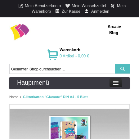
Mein Benutzerkonto
Mein Wunschzettel
Mein
Warenkorb
Zur Kasse
Anmelden
Kreativ-
Blog
Warenkorb
0 Artikel -
0,00 €
Hauptmenü
Home
/
Glitterkarton "Glamour" DIN A4 - 5 Blatt