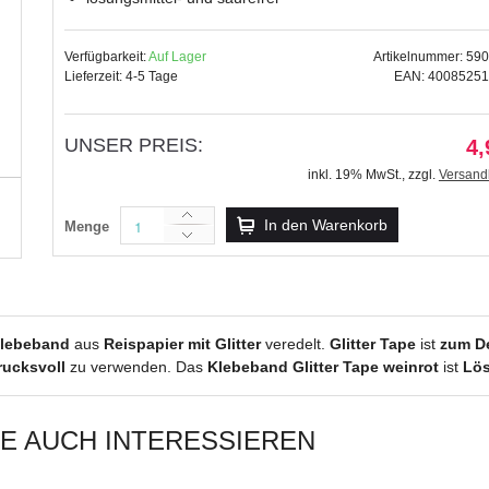
Verfügbarkeit:
Auf Lager
Artikelnummer: 59
Lieferzeit: 4-5 Tage
EAN: 4008525
Masking Tape "von Herzen 1" schwarz
UNSER PREIS:
4,
3,89 €
inkl. 19% MwSt.
,
zzgl.
Versand
inkl. 19% MwSt.
,
zzgl.
Versandkosten
In den Warenkorb
Menge
lebeband
aus
Reispapier mit Glitter
veredelt.
Glitter Tape
ist
zum De
rucksvoll
zu verwenden. Das
Klebeband Glitter Tape weinrot
ist
Lös
IE AUCH INTERESSIEREN