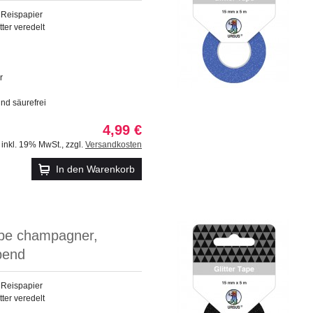
 Reispapier
tter veredelt
r
und säurefrei
4,99 €
inkl. 19% MwSt.
,
zzgl.
Versandkosten
In den Warenkorb
ape champagner,
bend
 Reispapier
tter veredelt