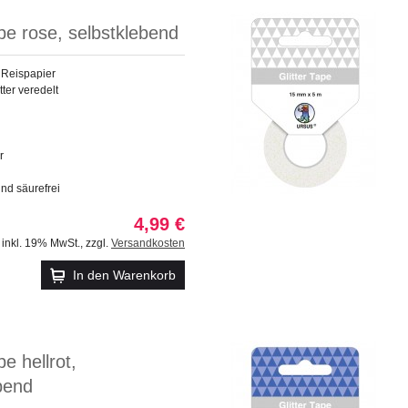
ape rose, selbstklebend
 Reispapier
tter veredelt
r
und säurefrei
4,99 €
inkl. 19% MwSt.
,
zzgl.
Versandkosten
In den Warenkorb
pe hellrot,
bend