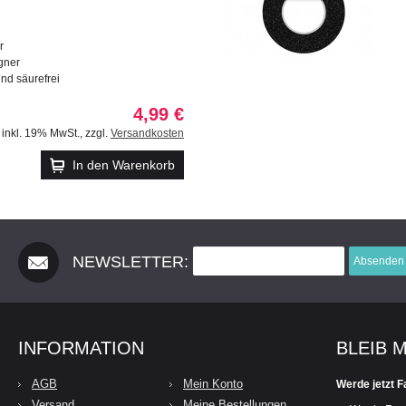
r
gner
und säurefrei
4,99 €
inkl. 19% MwSt.
,
zzgl.
Versandkosten
In den Warenkorb
NEWSLETTER:
Absenden
INFORMATION
BLEIB 
AGB
Mein Konto
Werde jetzt F
Versand
Meine Bestellungen