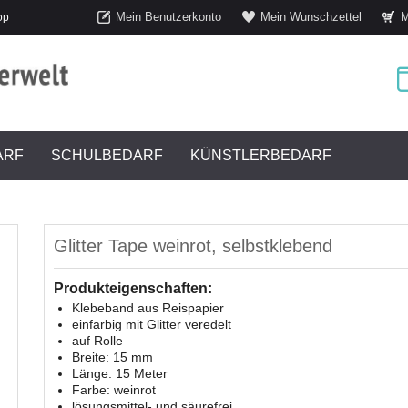
Mein Benutzerkonto
Mein Wunschzettel
M
op
ARF
SCHULBEDARF
KÜNSTLERBEDARF
Glitter Tape weinrot, selbstklebend
Produkteigenschaften:
Klebeband aus Reispapier
einfarbig mit Glitter veredelt
auf Rolle
Breite: 15 mm
Länge: 15 Meter
Farbe: weinrot
lösungsmittel- und säurefrei