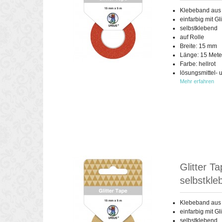
Klebeband aus
einfarbig mit Gli
selbstklebend
auf Rolle
Breite: 15 mm
Länge: 15 Mete
Farbe: hellrot
lösungsmittel- 
Mehr erfahren
Glitter T
selbstkle
Klebeband aus
einfarbig mit Gli
selbstklebend