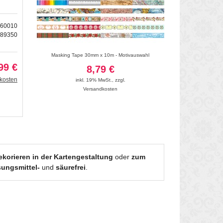
060010
189350
/weiß, 1 Rolle
Masking Tape 30mm x 10m - Motivauswahl
Masking Tape "Vi
99 €
8,79 €
3
kosten
inkl. 19% MwSt.
,
zzgl.
inkl. 19
Versandkosten
Vers
korieren in der Kartengestaltung
oder
zum
ungsmittel-
und
säurefrei
.