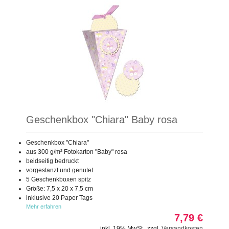
Geschenkbox "Chiara" Baby rosa
Geschenkbox "Chiara"
aus 300 g/m² Fotokarton "Baby" rosa
beidseitig bedruckt
vorgestanzt und genutet
5 Geschenkboxen spitz
Größe: 7,5 x 20 x 7,5 cm
inklusive 20 Paper Tags
Mehr erfahren
7,79 €
inkl. 19% MwSt.
,
zzgl.
Versandkosten