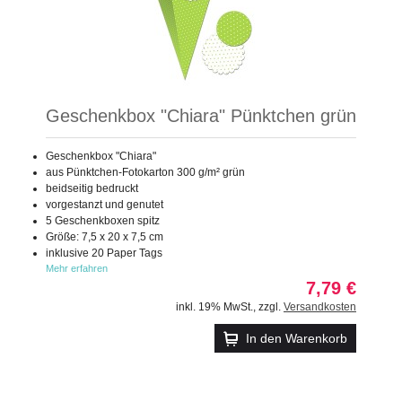
Geschenkbox "Chiara" Pünktchen grün
Geschenkbox "Chiara"
aus Pünktchen-Fotokarton 300 g/m² grün
beidseitig bedruckt
vorgestanzt und genutet
5 Geschenkboxen spitz
Größe: 7,5 x 20 x 7,5 cm
inklusive 20 Paper Tags
Mehr erfahren
7,79 €
inkl. 19% MwSt.
,
zzgl.
Versandkosten
In den Warenkorb