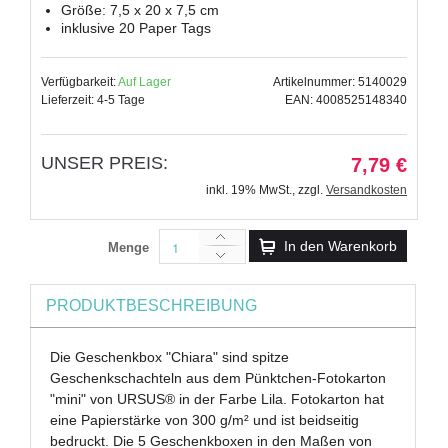
Größe: 7,5 x 20 x 7,5 cm
inklusive 20 Paper Tags
Verfügbarkeit:
Auf Lager
Artikelnummer: 5140029
Lieferzeit: 4-5 Tage
EAN: 4008525148340
UNSER PREIS:
7,79 €
inkl. 19% MwSt.
,
zzgl.
Versandkosten
In den Warenkorb
Menge
PRODUKTBESCHREIBUNG
Die Geschenkbox "Chiara" sind spitze
Geschenkschachteln aus dem Pünktchen-Fotokarton
"mini" von URSUS® in der Farbe Lila. Fotokarton hat
eine Papierstärke von 300 g/m² und ist beidseitig
bedruckt. Die 5 Geschenkboxen in den Maßen von