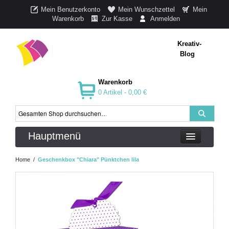
Mein Benutzerkonto
Mein Wunschzettel
Mein
Warenkorb
Zur Kasse
Anmelden
Kreativ-
Blog
Warenkorb
0 Artikel -
0,00 €
Hauptmenü
Home
/
Geschenkbox "Chiara" Pünktchen lila