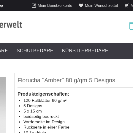
Mein Benutzerkonto
Mein Wunschzettel
M
op
ARF
SCHULBEDARF
KÜNSTLERBEDARF
Florucha "Amber" 80 g/qm 5 Designs
Produkteigenschaften:
120 Faltblätter 80 g/m²
5 Designs
5 x 15 cm
beidseitig bedruckt
Vorderseite im Design
Rückseite in einer Farbe
10 Troddeln