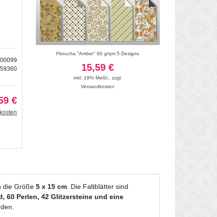
"Amber"
Florucha "Amber" 80 g/qm 5 Designs
Designpapier Faltblätte
300099
- 
15,59 €
159360
6
inkl. 19% MwSt.
,
zzgl.
Versandkosten
inkl. 19
Vers
59 €
kosten
 die Größe
5 x 15 cm
. Die Faltblätter sind
, 60 Perlen, 42 Glitzersteine und eine
rden.