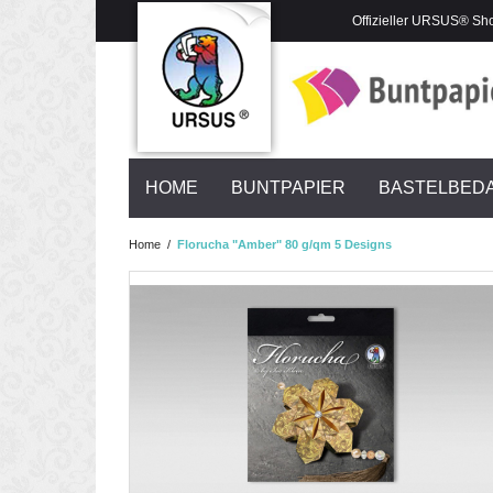
Offizieller URSUS® Sh
HOME
BUNTPAPIER
BASTELBED
Home
/
Florucha "Amber" 80 g/qm 5 Designs