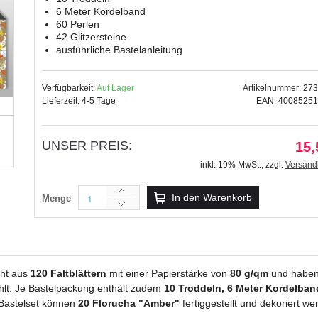
6 Meter Kordelband
60 Perlen
42 Glitzersteine
ausführliche Bastelanleitung
Papierkreise / Paper Globes 
Verfügbarkeit:
Auf Lager
Artikelnummer: 27
11,69 €
Lieferzeit: 4-5 Tage
EAN: 4008525
inkl. 19% MwSt.
,
zzgl.
Versandkosten
UNSER PREIS:
15,
inkl. 19% MwSt.
,
zzgl.
Versand
In den Warenkorb
Menge
ht aus
120 Faltblättern
mit einer Papierstärke von
80 g/qm
und haben
t. Je Bastelpackung enthält zudem
10 Troddeln, 6 Meter Kordelband
Bastelset können
20 Florucha "Amber"
fertiggestellt und dekoriert we