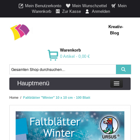
Mein Benutzerkonto
Mein Wunschzettel
Mein
Warenkorb
Zur Kasse
Anmelden
Kreativ-
Blog
Warenkorb
0 Artikel -
0,00 €
Hauptmenü
Home
/
Faltblätter "Winter" 10 x 10 cm - 100 Blatt