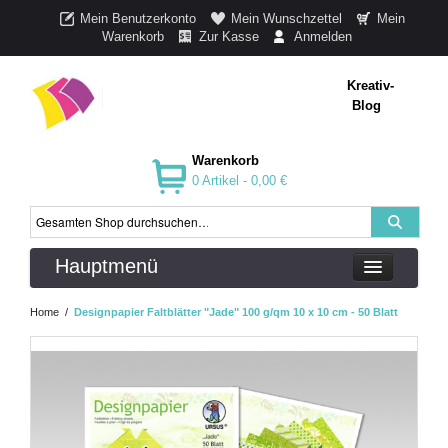
Mein Benutzerkonto
Mein Wunschzettel
Mein
Warenkorb
Zur Kasse
Anmelden
Kreativ-
Blog
Warenkorb
0 Artikel -
0,00 €
Hauptmenü
Home
/
Designpapier Faltblätter "Jade" 100 g/qm 10 x 10 cm - 50 Blatt