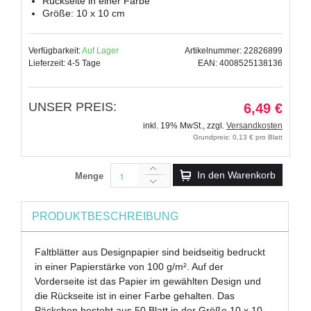
Rückseite in einer Farbe
Größe: 10 x 10 cm
Verfügbarkeit:
Auf Lager
Artikelnummer: 22826899
Lieferzeit: 4-5 Tage
EAN: 4008525138136
UNSER PREIS:
6,49 €
inkl. 19% MwSt.
,
zzgl.
Versandkosten
Grundpreis: 0,13 € pro Blatt
In den Warenkorb
Menge
PRODUKTBESCHREIBUNG
Faltblätter aus Designpapier sind beidseitig bedruckt
in einer Papierstärke von 100 g/m². Auf der
Vorderseite ist das Papier im gewählten Design und
die Rückseite ist in einer Farbe gehalten. Das
Päckchen besteht aus 50 Blatt in der Größe 10 x 10