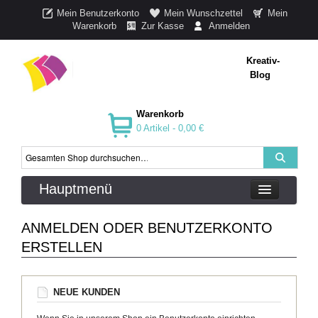
Mein Benutzerkonto
Mein Wunschzettel
Mein
Warenkorb
Zur Kasse
Anmelden
Kreativ-
Blog
Warenkorb
0 Artikel -
0,00 €
Hauptmenü
ANMELDEN ODER BENUTZERKONTO
ERSTELLEN
NEUE KUNDEN