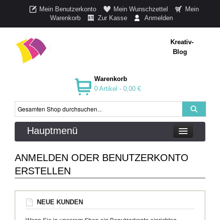
Mein Benutzerkonto
Mein Wunschzettel
Mein
Warenkorb
Zur Kasse
Anmelden
Kreativ-
Blog
Warenkorb
0 Artikel -
0,00 €
Hauptmenü
ANMELDEN ODER BENUTZERKONTO
ERSTELLEN
NEUE KUNDEN