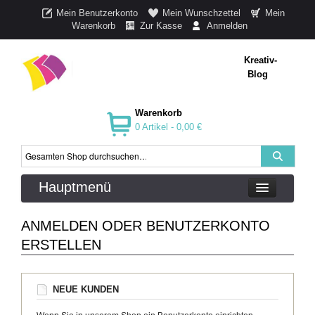
Mein Benutzerkonto
Mein Wunschzettel
Mein
Warenkorb
Zur Kasse
Anmelden
Kreativ-
Blog
Warenkorb
0 Artikel -
0,00 €
Hauptmenü
ANMELDEN ODER BENUTZERKONTO
ERSTELLEN
NEUE KUNDEN