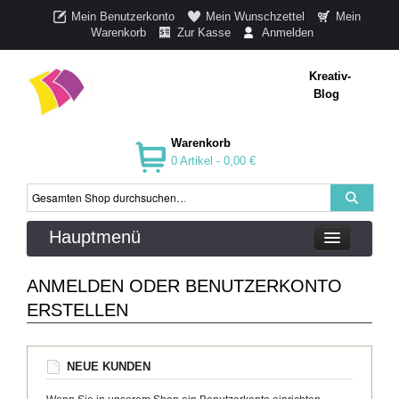
Mein Benutzerkonto
Mein Wunschzettel
Mein
Warenkorb
Zur Kasse
Anmelden
Kreativ-
Blog
Warenkorb
0 Artikel -
0,00 €
Hauptmenü
ANMELDEN ODER BENUTZERKONTO
ERSTELLEN
NEUE KUNDEN